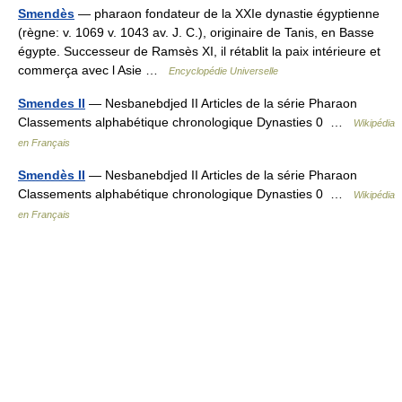
Smendès
— pharaon fondateur de la XXIe dynastie égyptienne
(règne: v. 1069 v. 1043 av. J. C.), originaire de Tanis, en Basse
égypte. Successeur de Ramsès XI, il rétablit la paix intérieure et
commerça avec l Asie …
Encyclopédie Universelle
Smendes II
— Nesbanebdjed II Articles de la série Pharaon
Classements alphabétique chronologique Dynasties 0 …
Wikipédia
en Français
Smendès II
— Nesbanebdjed II Articles de la série Pharaon
Classements alphabétique chronologique Dynasties 0 …
Wikipédia
en Français