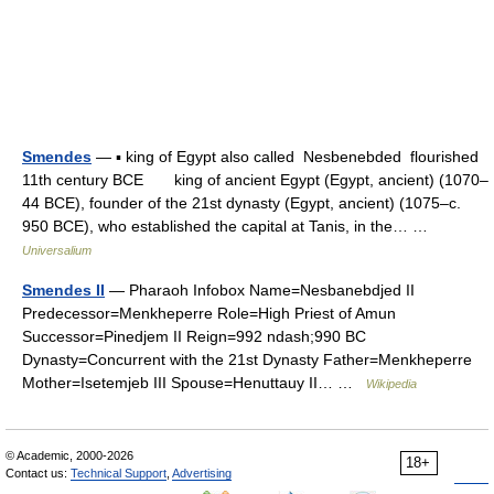
Smendes
— ▪ king of Egypt also called Nesbenebded flourished
11th century BCE king of ancient Egypt (Egypt, ancient) (1070–
44 BCE), founder of the 21st dynasty (Egypt, ancient) (1075–c.
950 BCE), who established the capital at Tanis, in the… …
Universalium
Smendes II
— Pharaoh Infobox Name=Nesbanebdjed II
Predecessor=Menkheperre Role=High Priest of Amun
Successor=Pinedjem II Reign=992 ndash;990 BC
Dynasty=Concurrent with the 21st Dynasty Father=Menkheperre
Mother=Isetemjeb III Spouse=Henuttauy II… …
Wikipedia
© Academic, 2000-2026
18+
Contact us:
Technical Support
,
Advertising