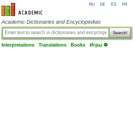
RU
DE
ES
FR
en-academic.com
Academic Dictionaries and Encyclopedias
Search!
Interpretations
Translations
Books
Игры ⚽