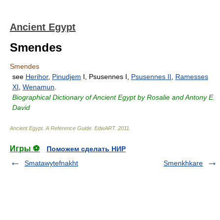
Ancient Egypt
Smendes
Smendes
see
Herihor
,
Pinudjem
I, Psusennes I,
Psusennes II
,
Ramesses
XI
,
Wenamun
.
Biographical Dictionary of Ancient Egypt by Rosalie and Antony E.
David
Ancient Egypt. A Reference Guide
.
EdwART
.
2011
.
Игры ⚽
Поможем сделать НИР
Smatawytefnakht
Smenkhkare